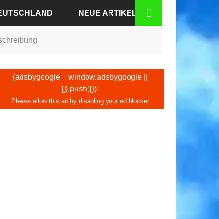
DEUTSCHLAND
NEUE ARTIKEL
eschreibung
N-BADEN
N
(adsbygoogle = window.adsbygoogle ||
[]).push({});
DEN
KFURT
BURG
HEN