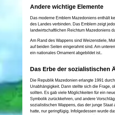
Andere wichtige Elemente
Das moderne Emblem Mazedoniens enthält kei
des Landes verbinden. Das Emblem zeigt jedo
landwirtschaftlichen Reichtum Mazedoniens d
Am Rand des Wappens sind Weizenstiele, Mohn
auf beiden Seiten eingerahmt sind. Am unter
ein nationales Ornament abgebildet ist..
Das Erbe der sozialistischen 
Die Republik Mazedonien erlangte 1991 durc
Unabhängigkeit. Dann stellte sich die Frage,
sollten. Es gab viele Möglichkeiten für ein ne
Symbolik zurückkehren, und andere Vorschlä
sozialistischen Wappens, das der junge Staat a
hatte, nur geringfügig. Infolgedessen wurde d