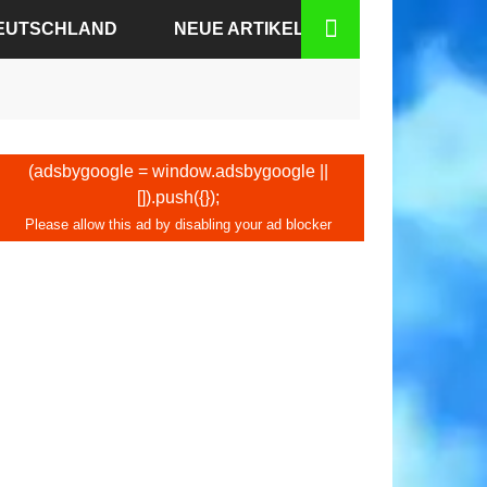
DEUTSCHLAND
NEUE ARTIKEL
N-BADEN
N
(adsbygoogle = window.adsbygoogle ||
[]).push({});
DEN
KFURT
BURG
HEN