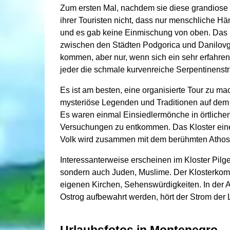
Zum ersten Mal, nachdem sie diese grandiose 
ihrer Touristen nicht, dass nur menschliche 
und es gab keine Einmischung von oben. Das 
zwischen den Städten Podgorica und Danilovgr
kommen, aber nur, wenn sich ein sehr erfahren
jeder die schmale kurvenreiche Serpentinenst
Es ist am besten, eine organisierte Tour zu ma
mysteriöse Legenden und Traditionen auf dem
Es waren einmal Einsiedlermönche in örtliche
Versuchungen zu entkommen. Das Kloster eines
Volk wird zusammen mit dem berühmten Athos 
Interessanterweise erscheinen im Kloster Pilge
sondern auch Juden, Muslime. Der Klosterkomple
eigenen Kirchen, Sehenswürdigkeiten. In der Ar
Ostrog aufbewahrt werden, hört der Strom der 
Urlaubsfotos in Montenegro