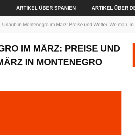
ARTIKEL ÜBER SPANIEN
ARTIKEL ÜBER 
Urlaub in Montenegro im März: Preise und Wetter. Wo man i
ARTIKEL ÜBER ALICANTE
ARTIKEL ÜBER BADE
RO IM MÄRZ: PREISE UND
ARTIKEL ÜBER BARCELONA
ARTIKEL ÜBER BERLI
 MÄRZ IN MONTENEGRO
ARTIKEL ÜBER MADRID
ARTIKEL ÜBER DRES
ARTIKEL ÜBER SEVILLA
ARTIKEL ÜBER FRAN
ARTIKEL ÜBER VALENCIA
ARTIKEL ÜBER HAM
ARTIKEL ÜBER KÖLN
ARTIKEL ÜBER MÜNC