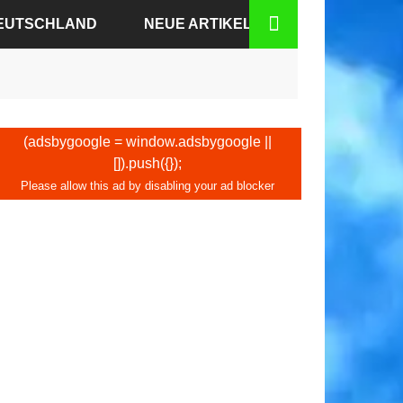
DEUTSCHLAND
NEUE ARTIKEL
N-BADEN
N
(adsbygoogle = window.adsbygoogle ||
[]).push({});
DEN
KFURT
BURG
HEN