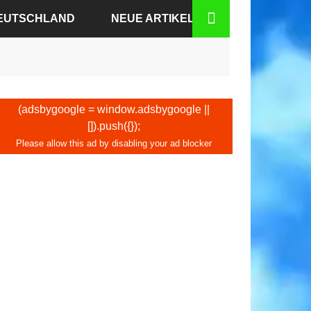
DEUTSCHLAND
NEUE ARTIKEL
N-BADEN
N
(adsbygoogle = window.adsbygoogle ||
[]).push({});
DEN
KFURT
BURG
HEN