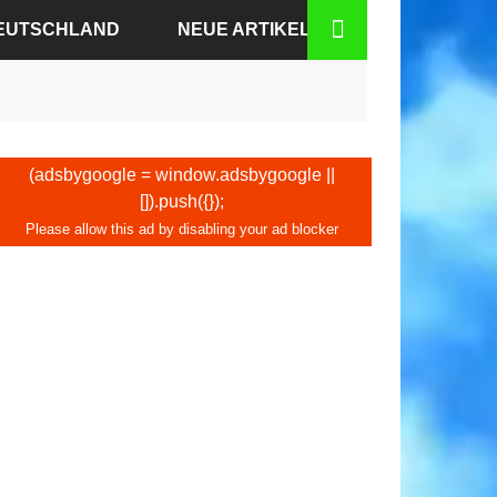
DEUTSCHLAND
NEUE ARTIKEL
N-BADEN
N
(adsbygoogle = window.adsbygoogle ||
[]).push({});
DEN
KFURT
BURG
HEN