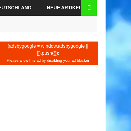
DEUTSCHLAND
NEUE ARTIKEL
N-BADEN
N
(adsbygoogle = window.adsbygoogle ||
[]).push({});
DEN
KFURT
BURG
HEN