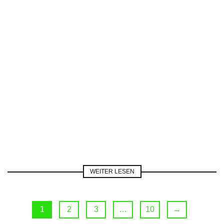
WEITER LESEN
1
2
3
…
10
→